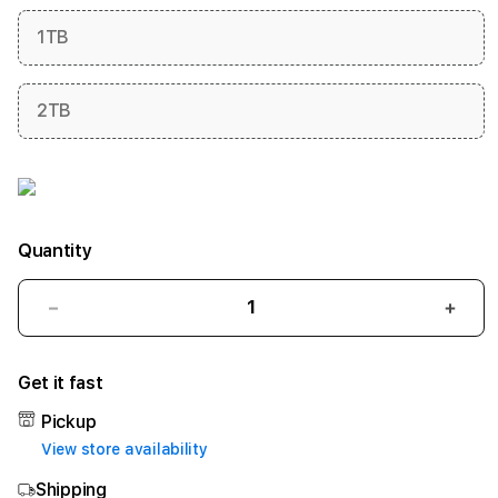
1TB
2TB
Quantity
Decrease
Incre
quantity
quant
for
for
Get it fast
RAJA123
RAJA
|
|
Pickup
Link
Link
View store availability
Slot777
Slot7
Resmi
Resm
Shipping