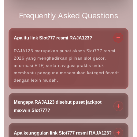
Frequently Asked Questions
Apa itu link Slot777 resmi RAJA123?
RAJA123 merupakan pusat akses Slot777 resmi
2026 yang menghadirkan pilihan slot gacor,
informasi RTP, serta navigasi praktis untuk
membantu pengguna menemukan kategori favorit
dengan lebih mudah.
Mengapa RAJA123 disebut pusat jackpot
maxwin Slot777?
RAJA123 dikenal sebagai pusat jackpot maxwin
Slot777 karena menyajikan koleksi slot populer,
Apa keunggulan link Slot777 resmi RAJA123?