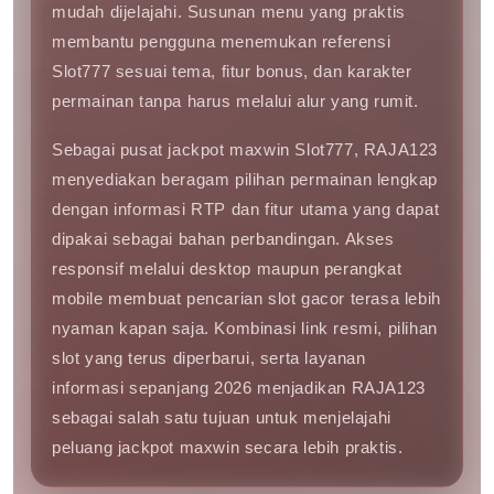
mudah dijelajahi. Susunan menu yang praktis
membantu pengguna menemukan referensi
Slot777 sesuai tema, fitur bonus, dan karakter
permainan tanpa harus melalui alur yang rumit.
Sebagai pusat jackpot maxwin Slot777, RAJA123
menyediakan beragam pilihan permainan lengkap
dengan informasi RTP dan fitur utama yang dapat
dipakai sebagai bahan perbandingan. Akses
responsif melalui desktop maupun perangkat
mobile membuat pencarian slot gacor terasa lebih
nyaman kapan saja. Kombinasi link resmi, pilihan
slot yang terus diperbarui, serta layanan
informasi sepanjang 2026 menjadikan RAJA123
sebagai salah satu tujuan untuk menjelajahi
peluang jackpot maxwin secara lebih praktis.