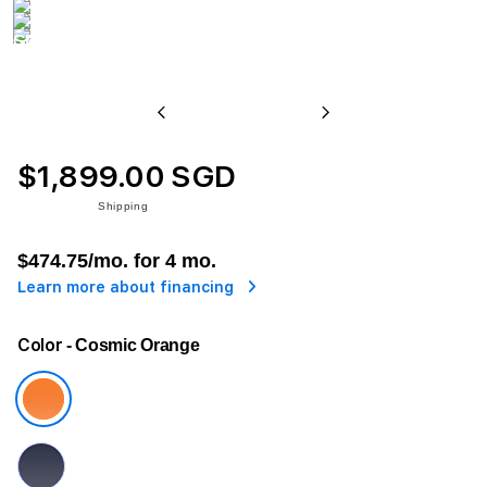
Previous
Next
$1,899.00 SGD
Tax included.
Shipping
calculated at checkout.
or
$474.75
/mo. for 4 mo.
Learn more about financing
Color
- Cosmic Orange