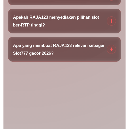
informasi RTP terbaru, serta kategori permainan
yang disusun untuk memudahkan pencarian
Link Slot777 resmi RAJA123 menawarkan akses
peluang terbaik.
cepat, tampilan responsif, navigasi sederhana,
Apakah RAJA123 menyediakan pilihan slot
serta pusat informasi permainan yang dapat
ber-RTP tinggi?
digunakan secara nyaman melalui perangkat
desktop maupun mobile.
Ya, RAJA123 menghadirkan pilihan slot ber-RTP
tinggi dari berbagai kategori populer. Informasi
Apa yang membuat RAJA123 relevan sebagai
disusun secara rapi agar pengguna lebih mudah
Slot777 gacor 2026?
membandingkan tema, fitur, dan karakter setiap
permainan.
RAJA123 tetap relevan pada 2026 melalui akses
Slot777 resmi, koleksi slot gacor yang diperbarui,
informasi RTP, serta tampilan ringan yang
membantu pengguna menjelajahi pusat jackpot
maxwin dengan praktis.