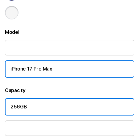
Model
iPhone 17 Pro
iPhone 17 Pro Max
Capacity
256GB
512GB